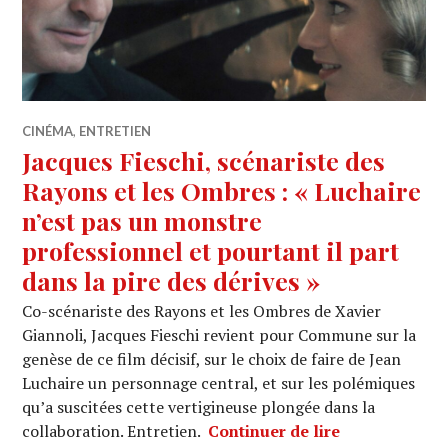
CINÉMA
,
ENTRETIEN
Jacques Fieschi, scénariste des
Rayons et les Ombres : « Luchaire
n’est pas un monstre
professionnel et pourtant il part
dans la pire des dérives »
Co-scénariste des Rayons et les Ombres de Xavier
Giannoli, Jacques Fieschi revient pour Commune sur la
genèse de ce film décisif, sur le choix de faire de Jean
Luchaire un personnage central, et sur les polémiques
qu’a suscitées cette vertigineuse plongée dans la
Jacques Fiesch
collaboration. Entretien.
Continuer de lire