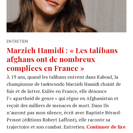
ENTRETIEN
Marzieh Hamidi : « Les talibans
afghans ont de nombreux
complices en France »
À 19 ans, quand les talibans entrent dans Kaboul, la
championne de taekwondo Marzieh Hamidi choisit de
fuir et de lutter. Exilée en France, elle dénonce
l’« apartheid de genre » qui règne en Afghanistan et
reçoit des milliers de menaces de mort. Dans Ils
n’auront pas mon silence, écrit avec Baptiste Bérard-
Proust (éditions Robert Laffont), elle raconte sa
Mar
trajectoire et son combat. Entretien.
Continuer de lire