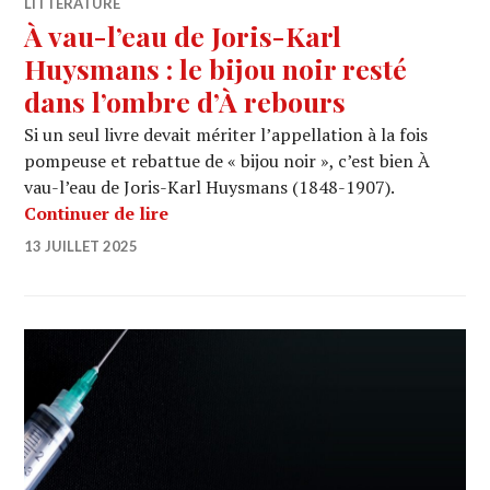
LITTÉRATURE
À vau-l’eau de Joris-Karl
Huysmans : le bijou noir resté
dans l’ombre d’À rebours
Si un seul livre devait mériter l’appellation à la fois
pompeuse et rebattue de « bijou noir », c’est bien À
vau-l’eau de Joris-Karl Huysmans (1848-1907).
À vau-l’eau de Joris-Karl Huysmans : 
Continuer de lire
13 JUILLET 2025