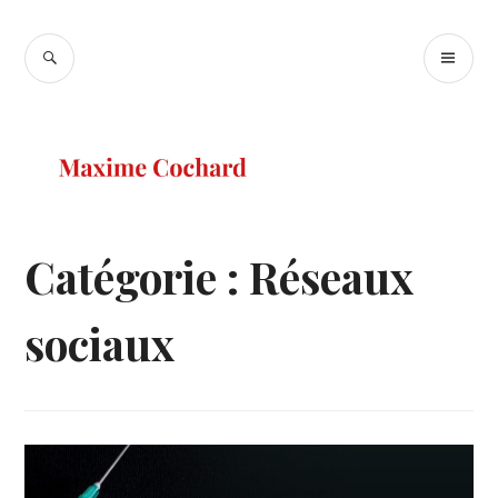
Accéder
au
RECHERCHE
ME
Maxime
contenu
PR
Cochard
principal
Catégorie :
Réseaux
sociaux