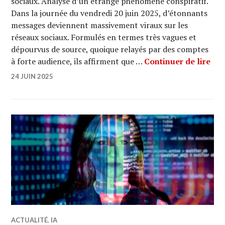
sociaux. Analyse d’un étrange phénomène conspiratif.
Dans la journée du vendredi 20 juin 2025, d’étonnants
messages deviennent massivement viraux sur les
réseaux sociaux. Formulés en termes très vagues et
dépourvus de source, quoique relayés par des comptes
Les
à forte audience, ils affirment que …
Continuer de lire
24 JUIN 2025
ACTUALITÉ
,
IA