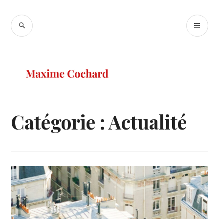
Accéder
au
RECHERCHE
ME
Maxime
contenu
PR
Cochard
principal
Catégorie :
Actualité