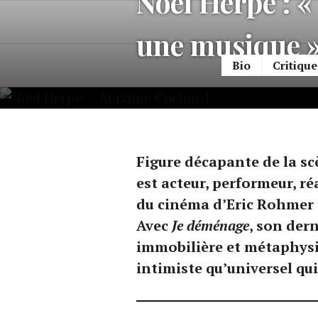
Noël Herpe : « 
Accéder
au
une musique 
contenu
Bio
Critique
principal
Figure décapante de la sc
est acteur, performeur, ré
du cinéma d’Eric Rohmer 
Avec
Je déménage
, son dern
immobilière et métaphysiq
intimiste qu’universel qui