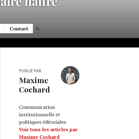
faire naître
Contact
RECHERCHE
PUBLIÉ PAR
Maxime
Cochard
Communication
institutionnelle et
politiques éditoriales
Voir tous les articles par
Maxime Cochard