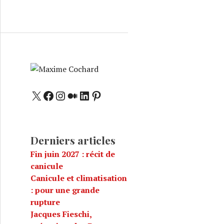
X
Facebook
Instagram
Medium
LinkedIn
Pinterest
Derniers articles
Fin juin 2027 : récit de
canicule
Canicule et climatisation
: pour une grande
rupture
Jacques Fieschi,